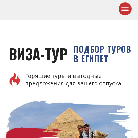
ВИЗА-ТУР
ПОДБОР ТУРОВ
В ЕГИПЕТ
Горящие туры и выгодные
предложения для вашего отпуска
ТУРЫ ОТ 83 000 ₽