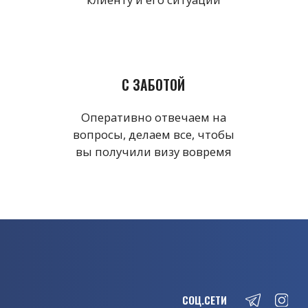
Яндекс Карты
Яндекс Карты — транспорт, навигация, поиск мест
ОФИС ВО
ОФИС В МОСКВЕ:
ВЛАДИВОСТОКЕ:
ул. Станюковича 3, 2
ул. Барклая 6, стр.3, 5
этаж, офис 36
этаж, офис 5.08.1.,БЦ
«Барклай Парк»