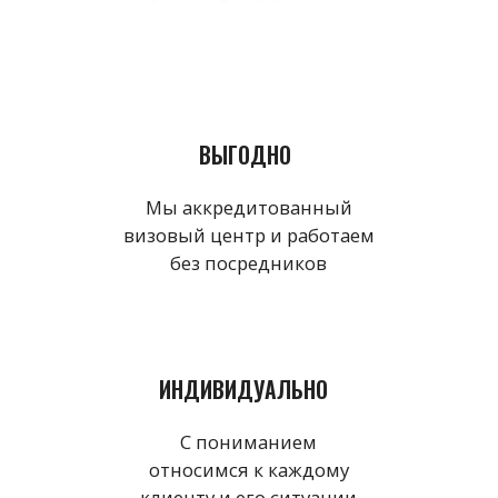
С ЗАБОТОЙ
Оперативно отвечаем на
вопросы, делаем все, чтобы
вы получили визу вовремя
СОЦ.СЕТИ
РЕЖИМ РАБОТЫ (ВЛАДИВОСТОК)
РЕЖИМ РАБОТЫ (МОСКВА)
Пн-Пт: с 10-00 до 19-00
Пн-Пт: с 10-00 до 18-00
Сб-Вс: Выходной
Сб-Вс: Выходной
ПОЛУЧИТЬ КОНСУЛЬТАЦИЮ