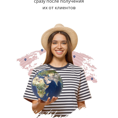
ВЫГОДНО
Мы аккредитованный
визовый центр и работаем
без посредников
ИНДИВИДУАЛЬНО
С пониманием
относимся к каждому
клиенту и его ситуации