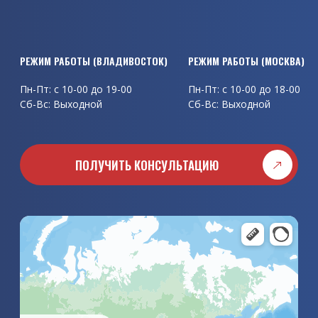
visa-tour00@mail.ru
+7 (951) 021-00-55
visa-tour02@mail.ru
+7 (916) 664 4830
+7 (984) 154 8542
Отдел по визам
и другим вопросам
+7 (951) 004 1212
Согласие на обработку
+7 (951) 000 1044
персональных данных
Политика в отношении
ИП Данько Алина
Михайловна / ИНН
обработки
254006716797
персональных данных
©2025 Все права
*Meta Platforms Inc.
защищены
признана экстремистской
организацией на
территории РФ